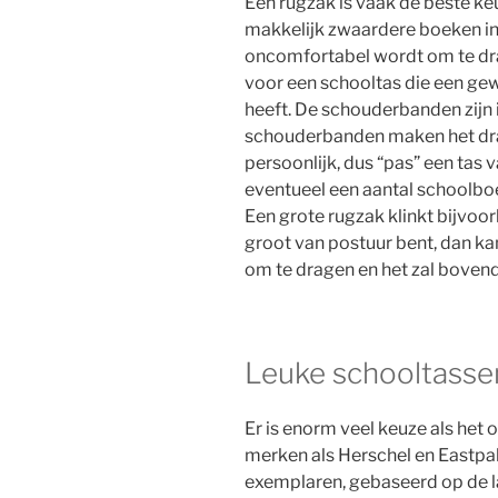
Een rugzak is vaak de beste keu
makkelijk zwaardere boeken in 
oncomfortabel wordt om te dra
voor een schooltas die een g
heeft. De schouderbanden zijn i
schouderbanden maken het drage
persoonlijk, dus “pas” een tas v
eventueel een aantal schoolboek
Een grote rugzak klinkt bijvoorb
groot van postuur bent, dan kan
om te dragen en het zal bovend
Leuke schooltasse
Er is enorm veel keuze als het
merken als Herschel en Eastpa
exemplaren, gebaseerd op de la