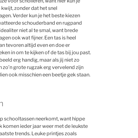
ze voor scholieren, want hier kun je
kwijt, zonder dat het snel
gen. Verder kun je het beste kiezen
ewatteerde schouderband en rugpand
dealiter niet al te smal, want brede
n ook wat fijner. Een tas is heel
an tevoren altijd even en doe er
en in om te kijken of de tas bij jou past.
eeld erg handig, maar als jij niet zo
 zo’n grote rugzak erg vervelend zijn
ien ook misschien een beetje gek staan.
n
 op schooltassen neerkomt, want hippe
k komen ieder jaar weer met de leukste
atste trends. Leuke printjes zoals