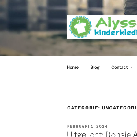
Ga
naar
de
inhoud
Home
Blog
Contact
CATEGORIE:
UNCATEGOR
GEPLAATST
FEBRUARI 1, 2024
OP
Uitgelicht: Donsj