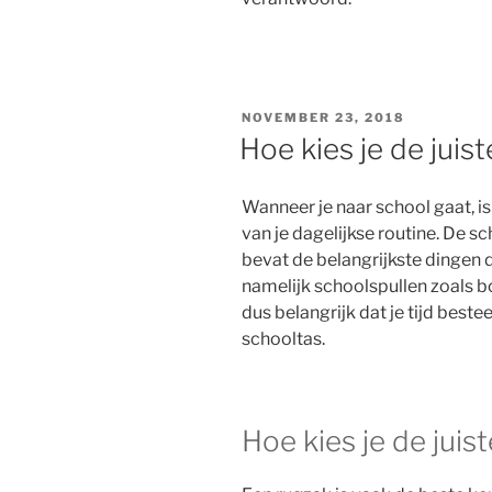
GEPLAATST
NOVEMBER 23, 2018
OP
Hoe kies je de juist
Wanneer je naar school gaat, i
van je dagelijkse routine. De s
bevat de belangrijkste dingen di
namelijk schoolspullen zoals boe
dus belangrijk dat je tijd best
schooltas.
Hoe kies je de juis